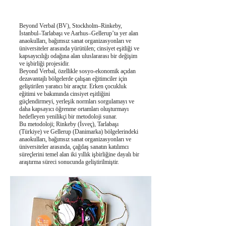
Beyond Verbal (BV), Stockholm–Rinkeby,
İstanbul–Tarlabaşı ve Aarhus–Gellerup’ta yer alan
anaokulları, bağımsız sanat organizasyonları ve
üniversiteler arasında yürütülen; cinsiyet eşitliği ve
kapsayıcılığı odağına alan uluslararası bir değişim
ve işbirliği projesidir.
Beyond Verbal, özellikle sosyo-ekonomik açıdan
dezavantajlı bölgelerde çalışan eğitimciler için
geliştirilen yaratıcı bir araçtır. Erken çocukluk
eğitimi ve bakımında cinsiyet eşitliğini
güçlendirmeyi, yerleşik normları sorgulamayı ve
daha kapsayıcı öğrenme ortamları oluşturmayı
hedefleyen yenilikçi bir metodoloji sunar.
Bu metodoloji; Rinkeby (İsveç), Tarlabaşı
(Türkiye) ve Gellerup (Danimarka) bölgelerindeki
anaokulları, bağımsız sanat organizasyonları ve
üniversiteler arasında, çağdaş sanatın katılımcı
süreçlerini temel alan iki yıllık işbirliğine dayalı bir
araştırma süreci sonucunda geliştirilmiştir.