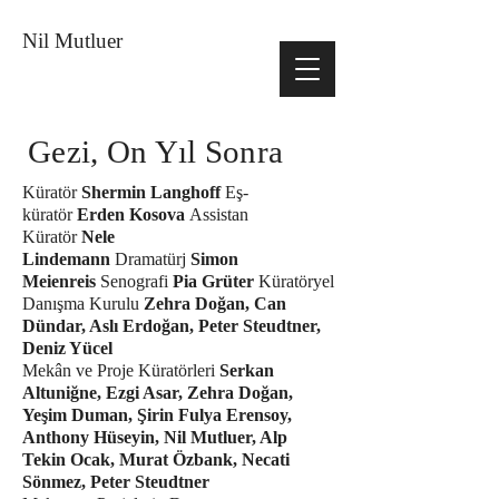
Nil Mutluer
Gezi, On Yıl Sonra
Küratör
Shermin Langhoff
Eş-
küratör
Erden Kosova
Assistan
Küratör
Nele
Lindemann
Dramatürj
Simon
Meienreis
Senografi
Pia Grüter
Küratöryel
Danışma Kurulu
Zehra Doğan, Can
Dündar, Aslı Erdoğan, Peter Steudtner,
Deniz Yücel
Mekân ve Proje Küratörleri
Serkan
Altuniğne, Ezgi Asar, Zehra Doğan,
Yeşim Duman, Şirin Fulya Erensoy,
Anthony Hüseyin, Nil Mutluer, Alp
Tekin Ocak, Murat Özbank, Necati
Sönmez, Peter Steudtner