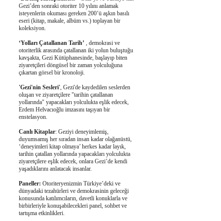
Gezi’den sonraki otoriter 10 yılını anlamak
isteyenlerin okuması gereken 200’ü aşkın basılı
eseri (kitap, makale, albüm vs.) toplayan bir
koleksiyon.
‘Yolları Çatallanan Tarih’
, demokrasi ve
otoriterlik arasında çatallanan iki yolun buluştuğu
kavşakta, Gezi Kütüphanesinde, başlayıp biten
ziyaretçileri döngüsel bir zaman yolculuğuna
çıkartan görsel bir kronoloji.
'Gezi'nin Sesleri'
, Gezi'de kaydedilen seslerden
oluşan ve ziyaretçilere "tarihin çatallanan
yollarında" yapacakları yolculukta eşlik edecek,
Erdem Helvacıoğlu imzasını taşıyan bir
enstelasyon.
Canlı Kitaplar
: Geziyi deneyimlemiş,
duyumsamış her sıradan insan kadar olağanüstü,
‘deneyimleri kitap olmaya’ herkes kadar layık,
tarihin çatallan yollarında yapacakları yolculukta
ziyaretçilere eşlik edecek, onlara Gezi’de kendi
yaşadıklarını anlatacak insanlar.
Paneller:
Otoriteryenizmin Türkiye’deki ve
dünyadaki tezahürleri ve demokrasinin geleceği
konusunda katılımcıların, davetli konuklarla ve
birbirleriyle konuşabilecekleri panel, sohbet ve
tartışma etkinlikleri.