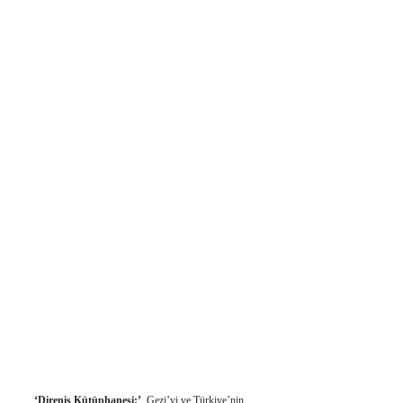
‘Direniş Kütüphanesi:’
Gezi’yi ve Türkiye’nin