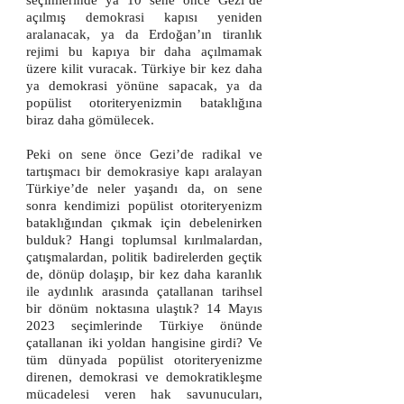
seçimlerinde ya 10 sene önce Gezi’de
açılmış demokrasi kapısı yeniden
aralanacak, ya da Erdoğan’ın tiranlık
rejimi bu kapıya bir daha açılmamak
üzere kilit vuracak. Türkiye bir kez daha
ya demokrasi yönüne sapacak, ya da
popülist otoriteryenizmin bataklığına
biraz daha gömülecek.
Peki on sene önce Gezi’de radikal ve
tartışmacı bir demokrasiye kapı aralayan
Türkiye’de neler yaşandı da, on sene
sonra kendimizi popülist otoriteryenizm
bataklığından çıkmak için debelenirken
bulduk? Hangi toplumsal kırılmalardan,
çatışmalardan, politik badirelerden geçtik
de, dönüp dolaşıp, bir kez daha karanlık
ile aydınlık arasında çatallanan tarihsel
bir dönüm noktasına ulaştık? 14 Mayıs
2023 seçimlerinde Türkiye önünde
çatallanan iki yoldan hangisine girdi? Ve
tüm dünyada popülist otoriteryenizme
direnen, demokrasi ve demokratikleşme
mücadelesi veren hak savunucuları,